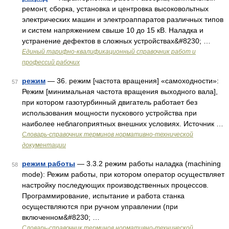
ремонт, сборка, установка и центровка высоковольтных
электрических машин и электроаппаратов различных типов
и систем напряжением свыше 10 до 15 кВ. Наладка и
устранение дефектов в сложных устройствах&#8230; …
Единый тарифно-квалификационный справочник работ и
профессий рабочих
режим
— 36. режим [частота вращения] «самоходности»:
57
Режим [минимальная частота вращения выходного вала],
при котором газотурбинный двигатель работает без
использования мощности пускового устройства при
наиболее неблагоприятных внешних условиях. Источник …
Словарь-справочник терминов нормативно-технической
документации
режим работы
— 3.3.2 режим работы наладка (machining
58
mode): Режим работы, при котором оператор осуществляет
настройку последующих производственных процессов.
Программирование, испытание и работа станка
осуществляются при ручном управлении (при
включенном&#8230; …
Словарь-справочник терминов нормативно-технической