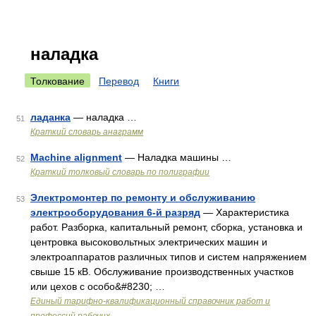
наладка
Толкование
Перевод
Книги
ладанка
— наладка …
51
Краткий словарь анаграмм
Machine alignment
— Наладка машины …
52
Краткий толковый словарь по полиграфии
Электромонтер по ремонту и обслуживанию
53
электрооборудования 6-й разряд
— Характеристика
работ. Разборка, капитальный ремонт, сборка, установка и
центровка высоковольтных электрических машин и
электроаппаратов различных типов и систем напряжением
свыше 15 кВ. Обслуживание производственных участков
или цехов с особо&#8230; …
Единый тарифно-квалификационный справочник работ и