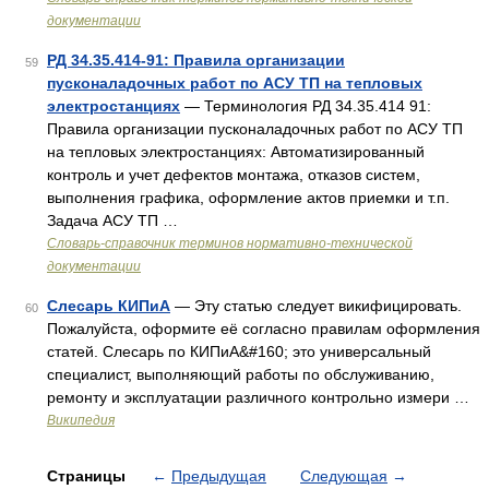
документации
РД 34.35.414-91: Правила организации
59
пусконаладочных работ по АСУ ТП на тепловых
электростанциях
— Терминология РД 34.35.414 91:
Правила организации пусконаладочных работ по АСУ ТП
на тепловых электростанциях: Автоматизированный
контроль и учет дефектов монтажа, отказов систем,
выполнения графика, оформление актов приемки и т.п.
Задача АСУ ТП …
Словарь-справочник терминов нормативно-технической
документации
Слесарь КИПиА
— Эту статью следует викифицировать.
60
Пожалуйста, оформите её согласно правилам оформления
статей. Слесарь по КИПиА&#160; это универсальный
специалист, выполняющий работы по обслуживанию,
ремонту и эксплуатации различного контрольно измери …
Википедия
Страницы
←
Предыдущая
Следующая
→